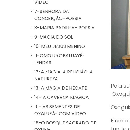
VÍDEO
7-SENHORA DA
CONCEIÇÃO-POESIA
8-MARIA PADILHA- POESIA
9-MAGIA DO SOL
10-MEU JESUS MENINO
11-OMOLU/OBALUAYÊ-
LENDAS.
12-A MAGIA, A RELIGIÃO, A
NATUREZA
Pela s
13-A MAGIA DE HÉCATE
Oxagui
14- A CAVERNA MÁGICA
15- AS SEMENTES DE
Oxaguiã
OXALUFÃ- COM VÍDEO
É um or
16-O BOSQUE SAGRADO DE
fundo d
OXUM-