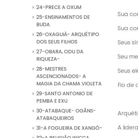
24-PRECE A OXUM
Sua co
25-ENSINAMENTOS DE
BUDA
Sua co
26-OXAGUIÂ- ARQUÉTIPO
DOS SEUS FILHOS
Seus sí
27-OBARA, ODU DA
Seu me
RIQUEZA-
28-MESTRES
Seus e
ASCENCIONADOS- A
MAGIA DA CHAMA VIOLETA
Fio de 
29-SANTO ANTONIO DE
PEMBA E EXU
30-ATABAQUE- OGÃNS-
Arquéti
ATABAQUEIROS
A lider
31-A FOGUEIRA DE XANGÔ-
32-A RELIGIÃO WICCA