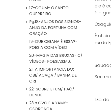
ele é 
17-OGUM- O SANTO
é o gu
GUERREIRO
Pg.18-ANJOS DOS SIGNOS-
Oxagui
ANJO DA FORTUNA COM
ORAÇÃO
É cheio
19-QUE CIGANA É ESSA?-
rei de E
POESIA COM VÍDEO
20-MAGIA DAS BRUXAS- C/
VÍDEOS- POESIAS:MLu
Saudaç
21-A IMPORTANCIA DO:
OBI/ ACAÇA / BANHA DE
Seu mai
ORI
22-SOBRE: EFUM/ PAÓ/
DENDÊ
Dia da 
23 o OVO E A YAMY-
OSORONGA