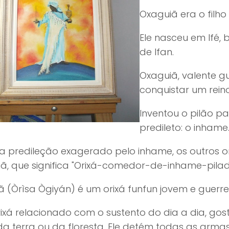
Oxaguiã era o filho
Ele nasceu em Ifé, 
de Ifan.
Oxaguiã, valente gu
conquistar um reino
Inventou o pilão p
predileto: o inham
ua predileção exagerado pelo inhame, os outros
ã, que significa "Orixá-comedor-de-inhame-pilad
 (Òrìsa Ògiyán) é um orixá funfun jovem e guerrei
ixá relacionado com o sustento do dia a dia, go
a terra ou da floresta. Ele detém todas as armas