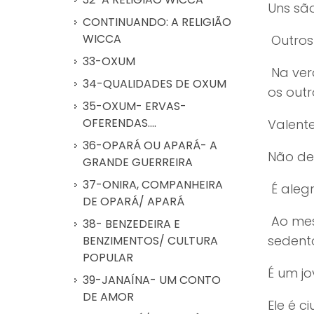
Uns são
CONTINUANDO: A RELIGIÃO
WICCA
Outros
33-OXUM
Na ver
34-QUALIDADES DE OXUM
os out
35-OXUM- ERVAS-
OFERENDAS....
Valente
36-OPARÁ OU APARÁ- A
Não des
GRANDE GUERREIRA
37-ONIRA, COMPANHEIRA
É alegr
DE OPARÁ/ APARÁ
Ao mesm
38- BENZEDEIRA E
sedento
BENZIMENTOS/ CULTURA
POPULAR
É um jo
39-JANAÍNA- UM CONTO
DE AMOR
Ele é c