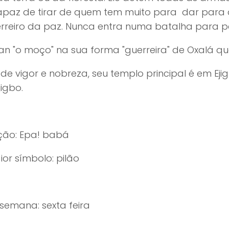
capaz de tirar de quem tem muito para dar para 
erreiro da paz. Nunca entra numa batalha para p
an "o moço" na sua forma "guerreira" de Oxalá q
 de vigor e nobreza, seu templo principal é em Ejig
jigbo.
ão: Epa! babá
or símbolo: pilão
semana: sexta feira