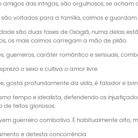
 amigos das intrigas, são orgulhosos, se acham o
 são voltados para a família, calmos e guardam 
dade são duas fases de Oxagiã, numa delas estã
ros, os mais calmos carregam a mão de pilão.
s, guerreiros, caráter romântico e sensuais, combativ
preza o sexo e cultiva o amor livre.
e, gosta profundamente da vida, é falador e bri
o tempo e idealista, defendendo os injustiçados,
 de feitos gloriosos.
vem guerreiro combativo. É habitualmente alto, m
iumento e detesta concorrência