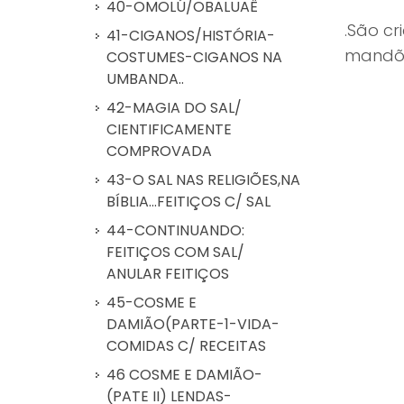
40-OMOLÚ/OBALUAÊ
.São cr
41-CIGANOS/HISTÓRIA-
mandõe
COSTUMES-CIGANOS NA
UMBANDA..
orige
42-MAGIA DO SAL/
CIENTIFICAMENTE
COMPROVADA
43-O SAL NAS RELIGIÕES,NA
BÍBLIA...FEITIÇOS C/ SAL
44-CONTINUANDO:
FEITIÇOS COM SAL/
ANULAR FEITIÇOS
45-COSME E
DAMIÃO(PARTE-1-VIDA-
COMIDAS C/ RECEITAS
46 COSME E DAMIÃO-
(PATE II) LENDAS-