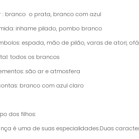
r : branco o prata, branco com azul
mida: inhame pilado, pombo branco
mbolos: espada, mão de pilão, varas de atori, ofá
tal: todos os brancos
lementos: são ar e atmosfera
contas: branco com azul claro
po dos filhos:
ança é uma de suas especialidades.Duas caracterís