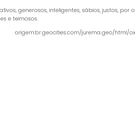
iativos, generosos, inteligentes, sábios, justos, po
s e teimosos.
m:br.geocities.com/jurema.geo/html/oxa