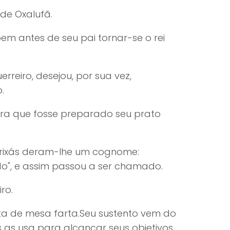
 de Oxalufã.
bem antes de seu pai tornar-se o rei
erreiro, desejou, por sua vez,
.
ara que fosse preparado seu prato
e.
 orixás deram-lhe um cognome:
o", e assim passou a ser chamado.
ro.
sta de mesa farta.Seu sustento vem do
 as usa para alcançar seus objetivos,