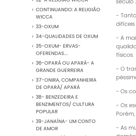
século X
CONTINUANDO: A RELIGIÃO
- Tant
WICCA
difícei
33-OXUM
34-QUALIDADES DE OXUM
- A ma
qualid
35-OXUM- ERVAS-
OFERENDAS....
físicos.
36-OPARÁ OU APARÁ- A
- O tra
GRANDE GUERREIRA
péssim
37-ONIRA, COMPANHEIRA
DE OPARÁ/ APARÁ
- Os c
38- BENZEDEIRA E
BENZIMENTOS/ CULTURA
- Os es
POPULAR
Porém,
39-JANAÍNA- UM CONTO
- As m
DE AMOR