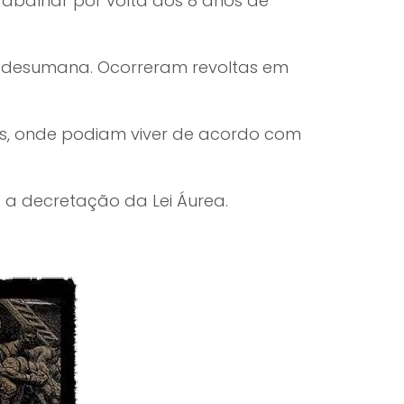
rabalhar por volta dos 8 anos de
 e desumana. Ocorreram revoltas em
s, onde podiam viver de acordo com
s a decretação da Lei Áurea.