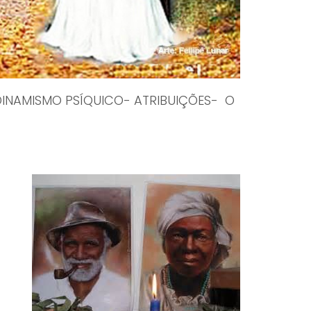
DINAMISMO PSÍQUICO- ATRIBUIÇÕES- O