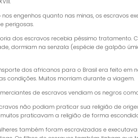
VIII.
o nos engenhos quanto nas minas, os escravos ex
s e perigosas.
ioria dos escravos recebia péssimo tratamento.
ade, dormiam na senzala (espécie de galpão úmi
nsporte dos africanos para o Brasil era feito em
as condições. Muitos morriam durante a viagem.
omerciantes de escravos vendiam os negros como
cravos não podiam praticar sua religião de orige
 muitos praticavam a religião de forma escondid
ulheres também foram escravizadas e executavam