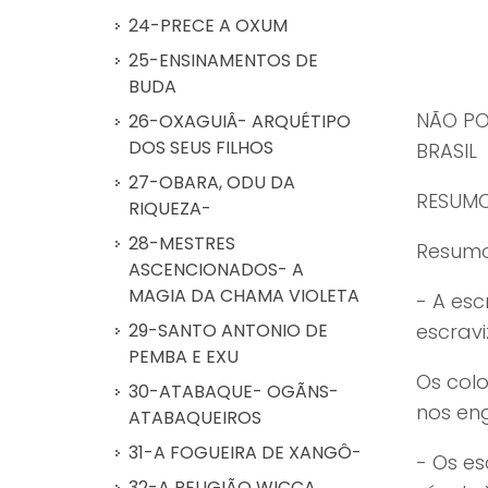
24-PRECE A OXUM
25-ENSINAMENTOS DE
BUDA
NÃO PO
26-OXAGUIÂ- ARQUÉTIPO
DOS SEUS FILHOS
BRASIL
27-OBARA, ODU DA
RESUMO
RIQUEZA-
28-MESTRES
Resum
ASCENCIONADOS- A
MAGIA DA CHAMA VIOLETA
- A es
escravi
29-SANTO ANTONIO DE
PEMBA E EXU
Os col
30-ATABAQUE- OGÃNS-
nos en
ATABAQUEIROS
31-A FOGUEIRA DE XANGÔ-
- Os e
32-A RELIGIÃO WICCA