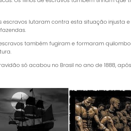
icas. Os filhos de escravos também tinham que t
os escravos lutaram contra esta situação injusta
 fazendas.
 escravos também fugiram e formaram quilombo
tura.
ravidão só acabou no Brasil no ano de 1888, apó