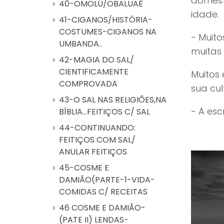
domést
40-OMOLÚ/OBALUAÊ
idade.
41-CIGANOS/HISTÓRIA-
COSTUMES-CIGANOS NA
- Muit
UMBANDA..
muitas
42-MAGIA DO SAL/
CIENTIFICAMENTE
Muitos
COMPROVADA
sua cul
43-O SAL NAS RELIGIÕES,NA
- A esc
BÍBLIA...FEITIÇOS C/ SAL
44-CONTINUANDO:
FEITIÇOS COM SAL/
ANULAR FEITIÇOS
45-COSME E
DAMIÃO(PARTE-1-VIDA-
COMIDAS C/ RECEITAS
46 COSME E DAMIÃO-
(PATE II) LENDAS-