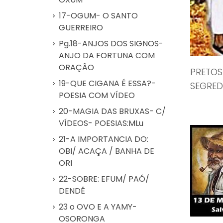
17-OGUM- O SANTO
GUERREIRO
Pg.18-ANJOS DOS SIGNOS-
ANJO DA FORTUNA COM
ORAÇÃO
PRETOS
19-QUE CIGANA É ESSA?-
SEGRED
POESIA COM VÍDEO
20-MAGIA DAS BRUXAS- C/
VÍDEOS- POESIAS:MLu
21-A IMPORTANCIA DO:
OBI/ ACAÇA / BANHA DE
ORI
22-SOBRE: EFUM/ PAÓ/
DENDÊ
23 o OVO E A YAMY-
OSORONGA