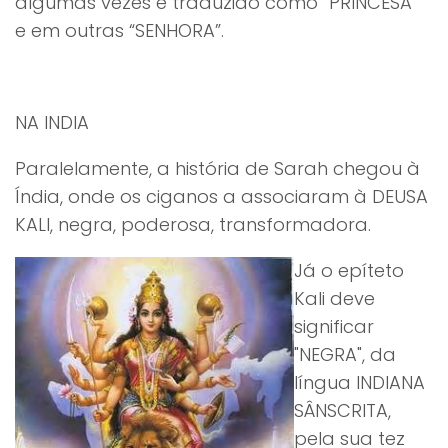
algumas vezes é traduzido como “PRINCESA”
e em outras “SENHORA”.
NA INDIA
Paralelamente, a história de Sarah chegou à
Índia, onde os ciganos a associaram à DEUSA
KALI, negra, poderosa, transformadora.
Já o epíteto
Kali deve
significar
"NEGRA", da
língua INDIANA
SÂNSCRITA,
pela sua tez