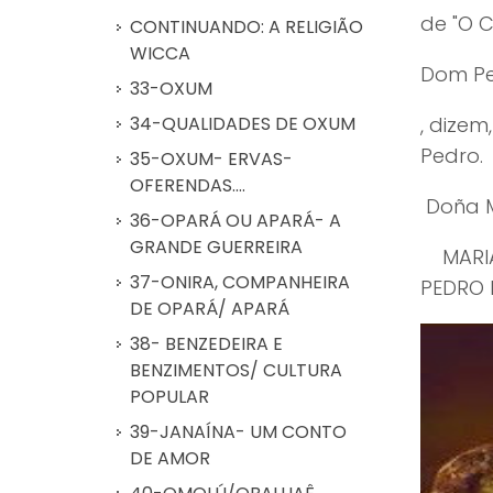
de "O C
CONTINUANDO: A RELIGIÃO
WICCA
Dom Pe
33-OXUM
34-QUALIDADES DE OXUM
, dize
Pedro.
35-OXUM- ERVAS-
OFERENDAS....
Doña
36-OPARÁ OU APARÁ- A
GRANDE GUERREIRA
M
37-ONIRA, COMPANHEIRA
PEDRO I
DE OPARÁ/ APARÁ
38- BENZEDEIRA E
BENZIMENTOS/ CULTURA
POPULAR
39-JANAÍNA- UM CONTO
DE AMOR