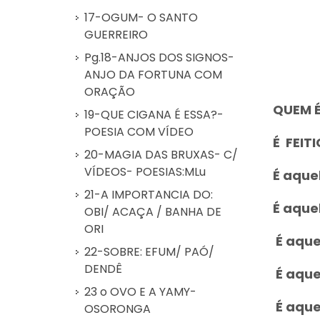
17-OGUM- O SANTO
GUERREIRO
Pg.18-ANJOS DOS SIGNOS-
ANJO DA FORTUNA COM
ORAÇÃO
QUEM É
19-QUE CIGANA É ESSA?-
POESIA COM VÍDEO
É FEIT
20-MAGIA DAS BRUXAS- C/
VÍDEOS- POESIAS:MLu
É aque
21-A IMPORTANCIA DO:
É aque
OBI/ ACAÇA / BANHA DE
ORI
É aque
22-SOBRE: EFUM/ PAÓ/
DENDÊ
É aque
23 o OVO E A YAMY-
É aque
OSORONGA