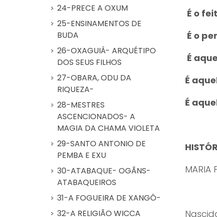
24-PRECE A OXUM
É o fei
25-ENSINAMENTOS DE
BUDA
É o per
26-OXAGUIÂ- ARQUÉTIPO
É aquel
DOS SEUS FILHOS
27-OBARA, ODU DA
É aquel
RIQUEZA-
É aque
28-MESTRES
ASCENCIONADOS- A
MAGIA DA CHAMA VIOLETA
29-SANTO ANTONIO DE
HISTÓR
PEMBA E EXU
MARIA P
30-ATABAQUE- OGÃNS-
ATABAQUEIROS
31-A FOGUEIRA DE XANGÔ-
32-A RELIGIÃO WICCA
Nascid