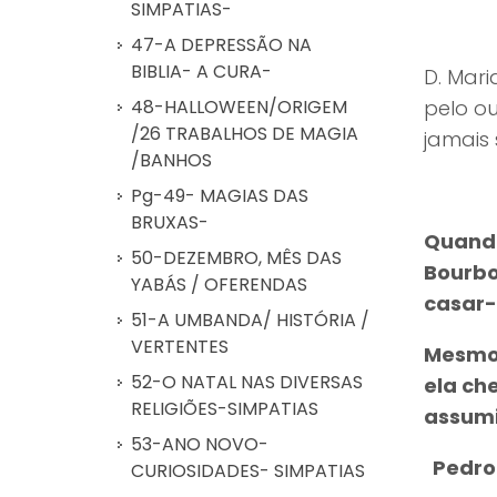
SIMPATIAS-
47-A DEPRESSÃO NA
BIBLIA- A CURA-
D. Mar
48-HALLOWEEN/ORIGEM
pelo o
/26 TRABALHOS DE MAGIA
jamais 
/BANHOS
Pg-49- MAGIAS DAS
BRUXAS-
Quando
50-DEZEMBRO, MÊS DAS
Bourbo
YABÁS / OFERENDAS
casar-
51-A UMBANDA/ HISTÓRIA /
VERTENTES
Mesmo 
52-O NATAL NAS DIVERSAS
ela ch
RELIGIÕES-SIMPATIAS
assumi
53-ANO NOVO-
Pedro 
CURIOSIDADES- SIMPATIAS