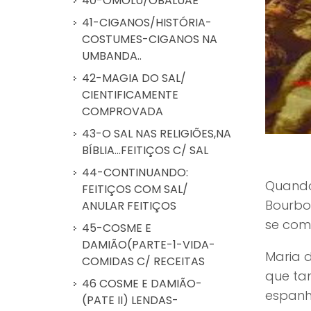
40-OMOLÚ/OBALUAÊ
41-CIGANOS/HISTÓRIA-
COSTUMES-CIGANOS NA
UMBANDA..
42-MAGIA DO SAL/
CIENTIFICAMENTE
COMPROVADA
43-O SAL NAS RELIGIÕES,NA
BÍBLIA...FEITIÇOS C/ SAL
44-CONTINUANDO:
Quando
FEITIÇOS COM SAL/
Bourbo
ANULAR FEITIÇOS
se com
45-COSME E
DAMIÃO(PARTE-1-VIDA-
Maria d
COMIDAS C/ RECEITAS
que ta
46 COSME E DAMIÃO-
espanh
(PATE II) LENDAS-