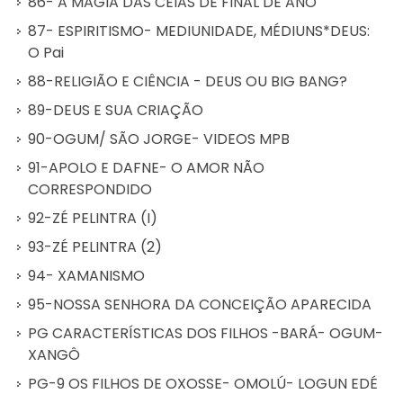
86- A MAGIA DAS CEIAS DE FINAL DE ANO
87- ESPIRITISMO- MEDIUNIDADE, MÉDIUNS*DEUS:
O Pai
88-RELIGIÃO E CIÊNCIA - DEUS OU BIG BANG?
89-DEUS E SUA CRIAÇÃO
90-OGUM/ SÃO JORGE- VIDEOS MPB
91-APOLO E DAFNE- O AMOR NÃO
CORRESPONDIDO
92-ZÉ PELINTRA (I)
93-ZÉ PELINTRA (2)
94- XAMANISMO
95-NOSSA SENHORA DA CONCEIÇÃO APARECIDA
PG CARACTERÍSTICAS DOS FILHOS -BARÁ- OGUM-
XANGÔ
PG-9 OS FILHOS DE OXOSSE- OMOLÚ- LOGUN EDÉ