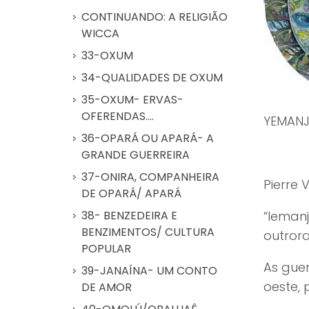
CONTINUANDO: A RELIGIÃO
WICCA
33-OXUM
34-QUALIDADES DE OXUM
35-OXUM- ERVAS-
OFERENDAS....
YEMANJ
36-OPARÁ OU APARÁ- A
GRANDE GUERREIRA
37-ONIRA, COMPANHEIRA
Pierre V
DE OPARÁ/ APARÁ
38- BENZEDEIRA E
“Ieman
BENZIMENTOS/ CULTURA
outrora
POPULAR
As gue
39-JANAÍNA- UM CONTO
oeste, 
DE AMOR