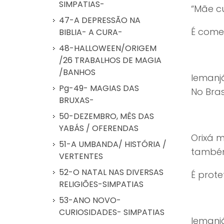
SIMPATIAS-
“Mãe cu
47-A DEPRESSÃO NA
É come
BIBLIA- A CURA-
48-HALLOWEEN/ORIGEM
/26 TRABALHOS DE MAGIA
/BANHOS
Iemanj
Pg-49- MAGIAS DAS
No Bras
BRUXAS-
50-DEZEMBRO, MÊS DAS
YABÁS / OFERENDAS
Orixá m
51-A UMBANDA/ HISTÓRIA /
também
VERTENTES
52-O NATAL NAS DIVERSAS
É prot
RELIGIÕES-SIMPATIAS
53-ANO NOVO-
CURIOSIDADES- SIMPATIAS
Iemanj