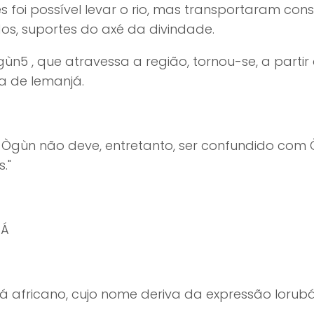
s foi possível levar o rio, mas transportaram cons
os, suportes do axé da divindade.
gùn5 , que atravessa a região, tornou-se, a partir
 de Iemanjá.
o Ògùn não deve, entretanto, ser confundido com 
s."
JÁ
á africano, cujo nome deriva da expressão Iorubá