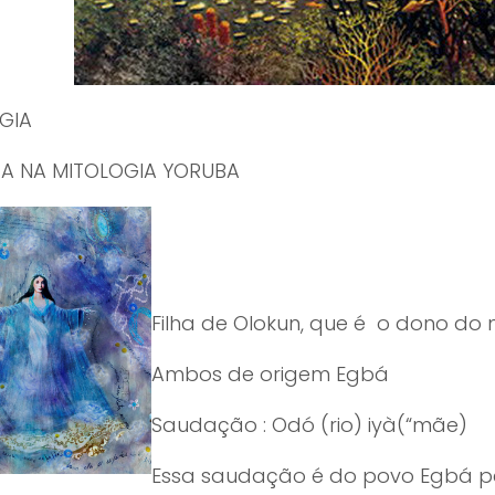
GIA
A NA MITOLOGIA YORUBA
Filha de Olokun, que é o dono do 
Ambos de origem Egbá
Saudação : Odó (rio) iyà(“mãe)
Essa saudação é do povo Egbá pel