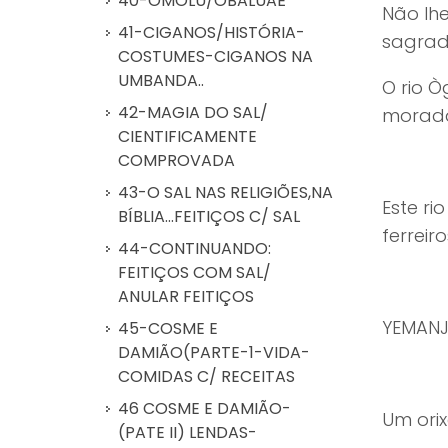
40-OMOLÚ/OBALUAÊ
Não lhe
41-CIGANOS/HISTÓRIA-
sagrad
COSTUMES-CIGANOS NA
UMBANDA..
O rio Ò
42-MAGIA DO SAL/
morada
CIENTIFICAMENTE
COMPROVADA
43-O SAL NAS RELIGIÕES,NA
Este ri
BÍBLIA...FEITIÇOS C/ SAL
ferreiro
44-CONTINUANDO:
FEITIÇOS COM SAL/
ANULAR FEITIÇOS
YEMAN
45-COSME E
DAMIÃO(PARTE-1-VIDA-
COMIDAS C/ RECEITAS
46 COSME E DAMIÃO-
Um orix
(PATE II) LENDAS-