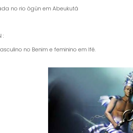
uada no rio ògùn em Abeukutá
 :
asculino no Benim e feminino em Ifé.