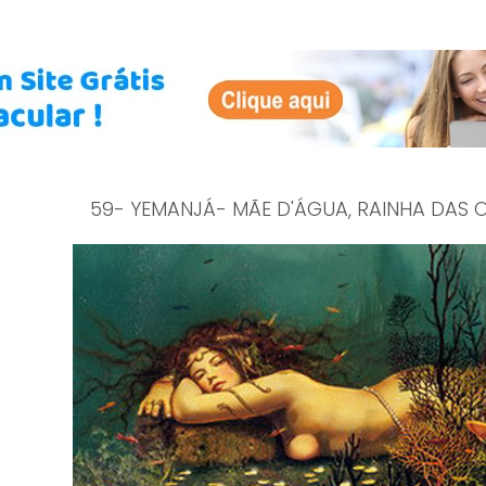
59- YEMANJÁ- MÃE D'ÁGUA, RAINHA DAS ON