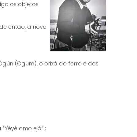
igo os objetos
 de então, a nova
Ògún (Ogum), o orixá do ferro e dos
 ”Yèyé omo ejá” ;