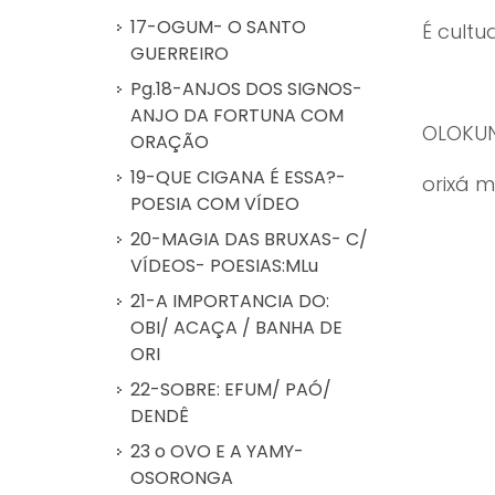
17-OGUM- O SANTO
É cult
GUERREIRO
Pg.18-ANJOS DOS SIGNOS-
ANJO DA FORTUNA COM
OLOKUN
ORAÇÃO
19-QUE CIGANA É ESSA?-
orixá m
POESIA COM VÍDEO
20-MAGIA DAS BRUXAS- C/
VÍDEOS- POESIAS:MLu
21-A IMPORTANCIA DO:
OBI/ ACAÇA / BANHA DE
ORI
22-SOBRE: EFUM/ PAÓ/
DENDÊ
23 o OVO E A YAMY-
OSORONGA