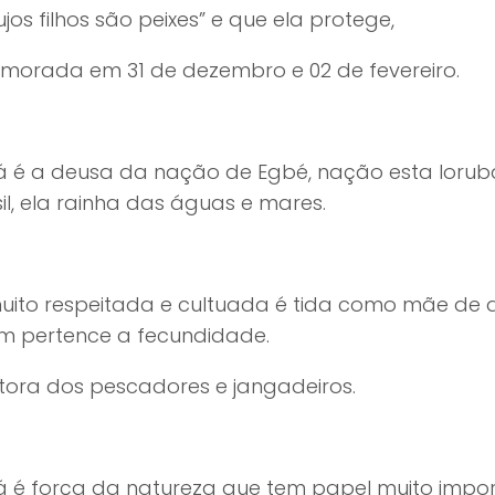
jos filhos são peixes” e que ela protege,
morada em 31 de dezembro e 02 de fevereiro.
á é a deusa da nação de Egbé, nação esta Iorubá
il, ela rainha das águas e mares.
uito respeitada e cultuada é tida como mãe de q
 pertence a fecundidade.
etora dos pescadores e jangadeiros.
á é força da natureza que tem papel muito import