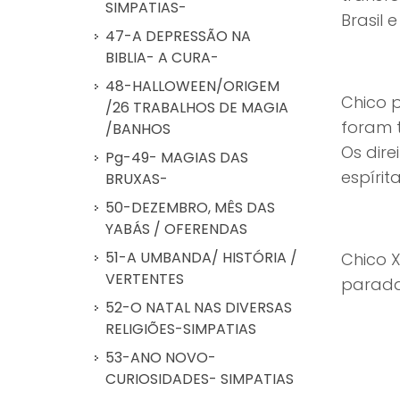
SIMPATIAS-
Brasil 
47-A DEPRESSÃO NA
BIBLIA- A CURA-
48-HALLOWEEN/ORIGEM
Chico p
/26 TRABALHOS DE MAGIA
foram t
/BANHOS
Os dire
Pg-49- MAGIAS DAS
espírit
BRUXAS-
50-DEZEMBRO, MÊS DAS
YABÁS / OFERENDAS
51-A UMBANDA/ HISTÓRIA /
Chico X
VERTENTES
parada 
52-O NATAL NAS DIVERSAS
RELIGIÕES-SIMPATIAS
53-ANO NOVO-
CURIOSIDADES- SIMPATIAS