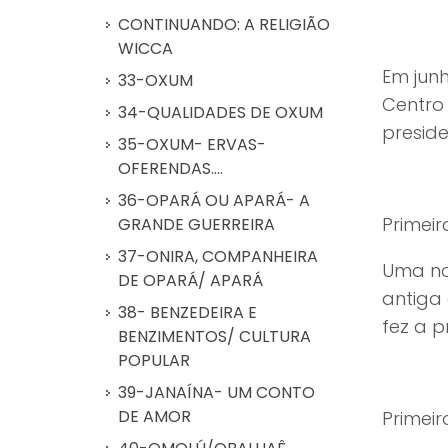
CONTINUANDO: A RELIGIÃO
WICCA
Em junh
33-OXUM
Centro 
34-QUALIDADES DE OXUM
preside
35-OXUM- ERVAS-
OFERENDAS....
36-OPARÁ OU APARÁ- A
Primei
GRANDE GUERREIRA
37-ONIRA, COMPANHEIRA
Uma nov
DE OPARÁ/ APARÁ
antiga 
38- BENZEDEIRA E
fez a p
BENZIMENTOS/ CULTURA
POPULAR
39-JANAÍNA- UM CONTO
DE AMOR
Primeiro