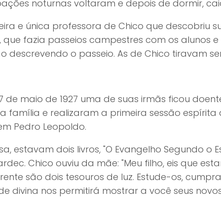
bações noturnas voltaram e depois de dormir, ca
ira e única professora de Chico que descobriu s
a, que fazia passeios campestres com os alunos e
o descrevendo o passeio. As de Chico tiravam sem
7 de maio de 1927 uma de suas irmãs ficou doente
 família e realizaram a primeira sessão espírita
 em Pedro Leopoldo.
, estavam dois livros, "O Evangelho Segundo o Espir
ardec. Chico ouviu da mãe: "Meu filho, eis que est
rente são dois tesouros de luz. Estude-os, cump
e divina nos permitirá mostrar a você seus novos