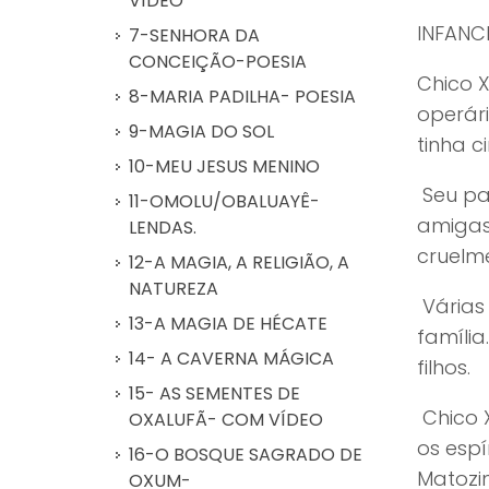
VÍDEO
INFANC
7-SENHORA DA
CONCEIÇÃO-POESIA
Chico X
8-MARIA PADILHA- POESIA
operár
9-MAGIA DO SOL
tinha c
10-MEU JESUS MENINO
Seu pai
11-OMOLU/OBALUAYÊ-
amigas
LENDAS.
cruelm
12-A MAGIA, A RELIGIÃO, A
NATUREZA
Várias 
13-A MAGIA DE HÉCATE
família
14- A CAVERNA MÁGICA
filhos.
15- AS SEMENTES DE
Chico 
OXALUFÃ- COM VÍDEO
os espí
16-O BOSQUE SAGRADO DE
Matozin
OXUM-