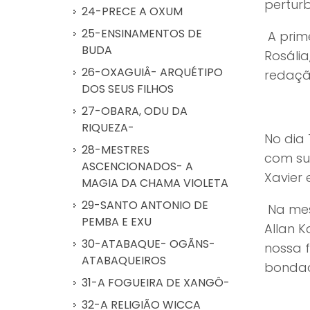
pertur
24-PRECE A OXUM
25-ENSINAMENTOS DE
A prime
BUDA
Rosáli
26-OXAGUIÂ- ARQUÉTIPO
redaçã
DOS SEUS FILHOS
27-OBARA, ODU DA
RIQUEZA-
No dia 
28-MESTRES
com sua
ASCENCIONADOS- A
Xavier
MAGIA DA CHAMA VIOLETA
29-SANTO ANTONIO DE
Na mesa
PEMBA E EXU
Allan K
30-ATABAQUE- OGÃNS-
nossa f
ATABAQUEIROS
bondad
31-A FOGUEIRA DE XANGÔ-
32-A RELIGIÃO WICCA