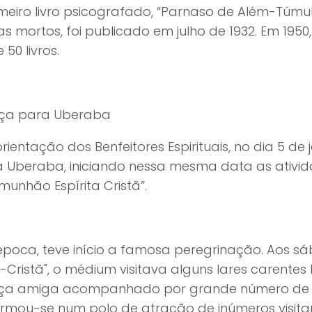
meiro livro psicografado, “Parnaso de Além-Túmu
s mortos, foi publicado em julho de 1932. Em 1950
 50 livros.
ça para Uberaba
rientação dos Benfeitores Espirituais, no dia 5 de
a Uberaba, iniciando nessa mesma data as ativid
unhão Espírita Cristã”.
época, teve início a famosa peregrinação. Aos 
a-Cristã", o médium visitava alguns lares carentes
ça amiga acompanhado por grande número de p
ormou-se num polo de atração de inúmeros visita