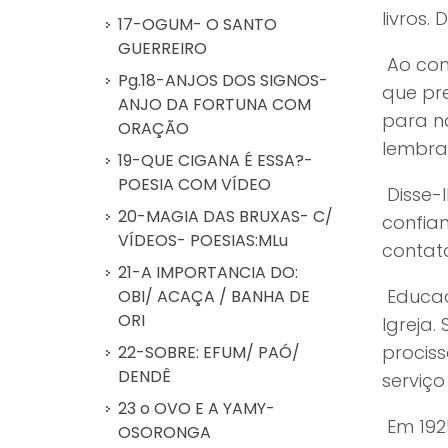
livros.
17-OGUM- O SANTO
GUERREIRO
Ao con
Pg.18-ANJOS DOS SIGNOS-
que pre
ANJO DA FORTUNA COM
para n
ORAÇÃO
lembra
19-QUE CIGANA É ESSA?-
POESIA COM VÍDEO
Disse-
20-MAGIA DAS BRUXAS- C/
confian
VÍDEOS- POESIAS:MLu
contat
21-A IMPORTANCIA DO:
Educad
OBI/ ACAÇA / BANHA DE
ORI
Igreja
procis
22-SOBRE: EFUM/ PAÓ/
DENDÊ
serviço
23 o OVO E A YAMY-
Em 1925
OSORONGA