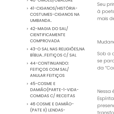
40-OMOLÚ/OBALUAÊ
Seu pri
41-CIGANOS/HISTÓRIA-
à poeta
COSTUMES-CIGANOS NA
mais de
UMBANDA..
42-MAGIA DO SAL/
CIENTIFICAMENTE
COMPROVADA
Mudan
43-O SAL NAS RELIGIÕES,NA
Sob a o
BÍBLIA...FEITIÇOS C/ SAL
se par
44-CONTINUANDO:
da “Com
FEITIÇOS COM SAL/
ANULAR FEITIÇOS
45-COSME E
DAMIÃO(PARTE-1-VIDA-
Nessa 
COMIDAS C/ RECEITAS
Espírit
46 COSME E DAMIÃO-
presen
(PATE II) LENDAS-
transf