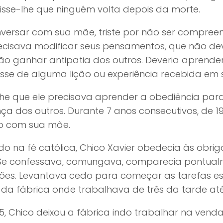
 Disse-lhe que ninguém volta depois da morte.
versar com sua mãe, triste por não ser compreen
cisava modificar seus pensamentos, que não deve
ão ganhar antipatia dos outros. Deveria aprender
sse de alguma lição ou experiência recebida em s
lhe que ele precisava aprender a obediência par
ça dos outros. Durante 7 anos consecutivos, de 19
o com sua mãe.
o na fé católica, Chico Xavier obedecia às obri
. Se confessava, comungava, comparecia pontua
sões. Levantava cedo para começar as tarefas es
 da fábrica onde trabalhava de três da tarde até
, Chico deixou a fábrica indo trabalhar na venda 