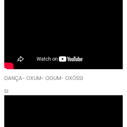
DANÇA- OXUM- OGUM- OXÓSSI
SI